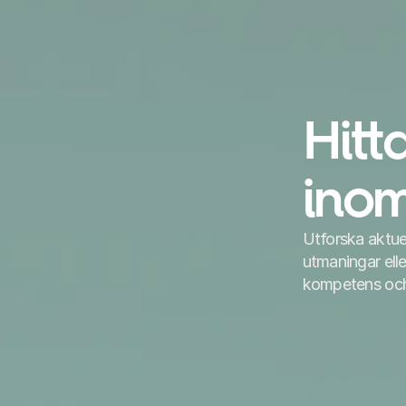
Hitt
ino
Utforska aktuel
utmaningar eller
kompetens och 