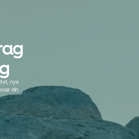
ag 
g
et, nya 
ssar din 