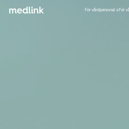
För vårdpersonal ↓
För v