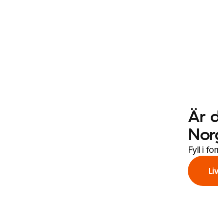
Är d
Nor
Fyll i f
Li