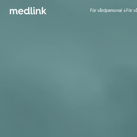
För vårdpersonal ↓
För v