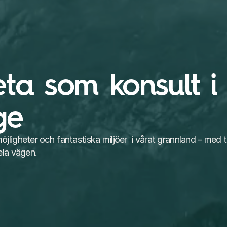
ta som konsult i 
ge
ligheter och fantastiska miljöer  i vårat grannland – med t
ela vägen.