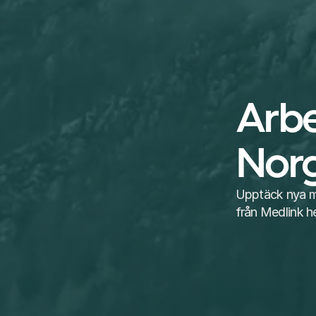
Arbe
Nor
Upptäck nya möj
från Medlink h